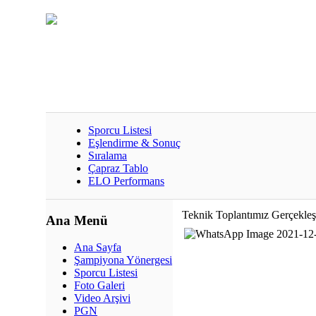
Sporcu Listesi
Eşlendirme & Sonuç
Sıralama
Çapraz Tablo
ELO Performans
Teknik Toplantımız Gerçekleşt
Ana Menü
Ana Sayfa
Şampiyona Yönergesi
Sporcu Listesi
Foto Galeri
Video Arşivi
PGN