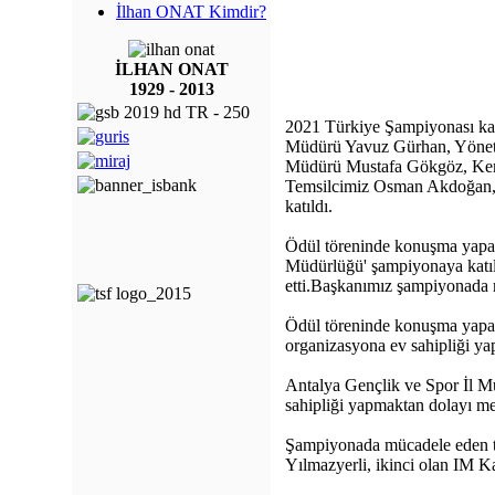
İlhan ONAT Kimdir?
İLHAN ONAT
1929 - 2013
2021 Türkiye Şampiyonası kap
Müdürü Yavuz Gürhan, Yönet
Müdürü Mustafa Gökgöz, Kem
Temsilcimiz Osman Akdoğan, İ
katıldı.
Ödül töreninde konuşma yapan
Müdürlüğü' şampiyonaya katıla
etti.Başkanımız şampiyonada 
Ödül töreninde konuşma yap
organizasyona ev sahipliği ya
Antalya Gençlik ve Spor İl M
sahipliği yapmaktan dolayı mem
Şampiyonada mücadele eden t
Yılmazyerli, ikinci olan IM K