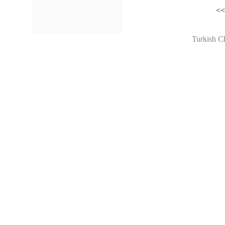
<
Turkish C