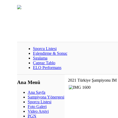
Sporcu Listesi
Eşlendirme & Sonuç
Sıralama
Çapraz Tablo
ELO Performans
2021 Türkiye Şampiyonu IM M
Ana Menü
Ana Sayfa
Şampiyona Yönergesi
Sporcu Listesi
Foto Galeri
Video Arşivi
PGN