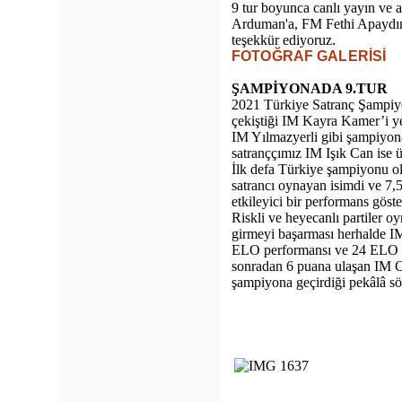
9 tur boyunca canlı yayın ve 
Arduman'a, FM Fethi Apaydın'
teşekkür ediyoruz.
FOTOĞRAF GALERİSİ
ŞAMPİYONADA 9.TUR
2021 Türkiye Satranç Şampiyo
çekiştiği IM Kayra Kamer’i y
IM Yılmazyerli gibi şampiyon
satranççımız IM Işık Can ise ü
İlk defa Türkiye şampiyonu ol
satrancı oynayan isimdi ve 7
etkileyici bir performans gös
Riskli ve heyecanlı partiler
girmeyi başarması herhalde I
ELO performansı ve 24 ELO k
sonradan 6 puana ulaşan IM C
şampiyona geçirdiği pekâlâ söy