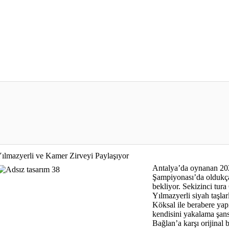
ılmazyerli ve Kamer Zirveyi Paylaşıyor
Antalya’da oynanan 20
Şampiyonası’da oldukça 
bekliyor. Sekizinci tur
Yılmazyerli siyah taşla
Köksal ile berabere y
kendisini yakalama şan
Bağlan’a karşı orijinal