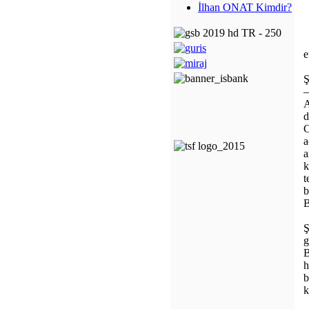
İlhan ONAT Kimdir?
e
Ş
–
A
d
C
a
a
k
t
b
B
Ş
g
B
h
b
k