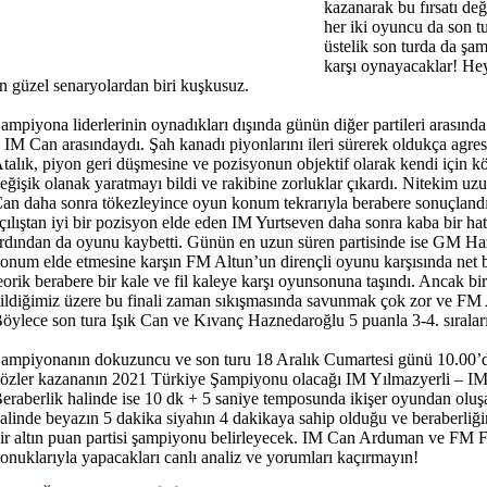
kazanarak bu fırsatı de
her iki oyuncu da son tu
üstelik son turda da şam
karşı oynayacaklar! He
n güzel senaryolardan biri kuşkusuz.
ampiyona liderlerinin oynadıkları dışında günün diğer partileri arasında
 IM Can arasındaydı. Şah kanadı piyonlarını ileri sürerek oldukça agre
talık, piyon geri düşmesine ve pozisyonun objektif olarak kendi için k
eğişik olanak yaratmayı bildi ve rakibine zorluklar çıkardı. Nitekim u
an daha sonra tökezleyince oyun konum tekrarıyla berabere sonuçlandı
çılıştan iyi bir pozisyon elde eden IM Yurtseven daha sonra kaba bir ha
rdından da oyunu kaybetti. Günün en uzun süren partisinde ise GM Ha
onum elde etmesine karşın FM Altun’un dirençli oyunu karşısında net 
eorik berabere bir kale ve fil kaleye karşı oyunsonuna taşındı. Ancak b
ildiğimiz üzere bu finali zaman sıkışmasında savunmak çok zor ve FM
öylece son tura Işık Can ve Kıvanç Haznedaroğlu 5 puanla 3-4. sıraları
ampiyonanın dokuzuncu ve son turu 18 Aralık Cumartesi günü 10.00’d
özler kazananın 2021 Türkiye Şampiyonu olacağı IM Yılmazyerli – IM
eraberlik halinde ise 10 dk + 5 saniye temposunda ikişer oyundan oluşa
alinde beyazın 5 dakika siyahın 4 dakikaya sahip olduğu ve beraberliğin
ir altın puan partisi şampiyonu belirleyecek. IM Can Arduman ve FM F
onuklarıyla yapacakları canlı analiz ve yorumları kaçırmayın!