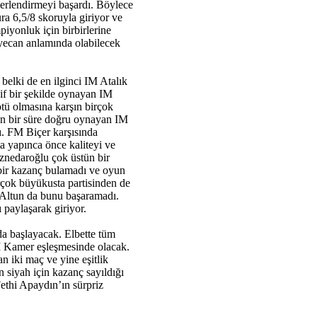
ğerlendirmeyi başardı. Böylece
ra 6,5/8 skoruyla giriyor ve
piyonluk için birbirlerine
yecan anlamında olabilecek
 belki de en ilginci IM Atalık
sif bir şekilde oynayan IM
ötü olmasına karşın birçok
zun bir süre doğru oynayan IM
. FM Biçer karşısında
ta yapınca önce kaliteyi ve
znedaroğlu çok üstün bir
bir kazanç bulamadı ve oyun
irçok büyükusta partisinden de
 Altun da bunu başaramadı.
 paylaşarak giriyor.
a başlayacak. Elbette tüm
 Kamer eşleşmesinde olacak.
n iki maç ve yine eşitlik
 siyah için kazanç sayıldığı
ethi Apaydın’ın sürpriz