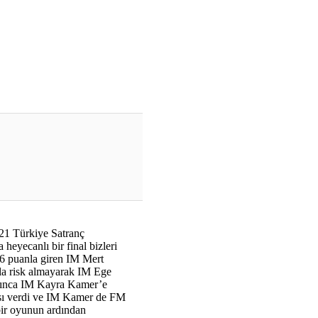
21 Türkiye Satranç
heyecanlı bir final bizleri
a 6 puanla giren IM Mert
rla risk almayarak IM Ege
apınca IM Kayra Kamer’e
sı verdi ve IM Kamer de FM
 bir oyunun ardından