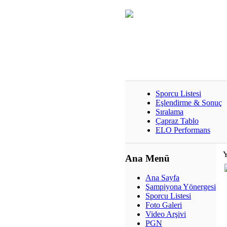
Sporcu Listesi
Eşlendirme & Sonuç
Sıralama
Çapraz Tablo
ELO Performans
Y
Ana Menü
Ana Sayfa
Şampiyona Yönergesi
Sporcu Listesi
Foto Galeri
Video Arşivi
PGN