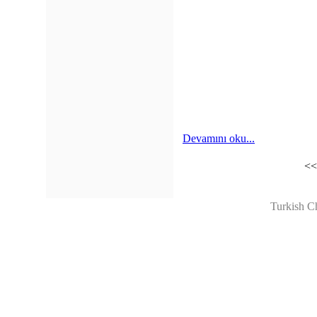
Devamını oku...
<
Turkish C