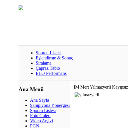
Sporcu Listesi
Eşlendirme & Sonuç
Sıralama
Çapraz Tablo
ELO Performans
IM Mert Yılmazyerli Kayıpsız
Ana Menü
Ana Sayfa
Şampiyona Yönergesi
Sporcu Listesi
Foto Galeri
Video Arşivi
PGN