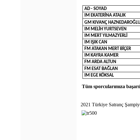
AD - SOYAD
IM EKATERİNA ATALIK
GM KIVANÇ HAZNEDAROĞL
IM MELİH YURTSEVEN
IM MERT YILMAZYERLİ
IM IŞIK CAN
FM ATAKAN MERT BİÇER
IM KAYRA KAMER
FM ARDA ALTUN
FM ESAT BAĞLAN
IM EGE KÖKSAL
Tüm sporcularımıza başarıla
2021 Türkiye Satranç Şampiy