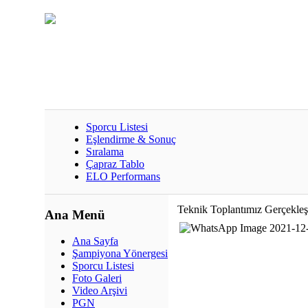
Sporcu Listesi
Eşlendirme & Sonuç
Sıralama
Çapraz Tablo
ELO Performans
Teknik Toplantımız Gerçekleşt
Ana Menü
Ana Sayfa
Şampiyona Yönergesi
Sporcu Listesi
Foto Galeri
Video Arşivi
PGN